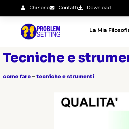
Vai
Chi sono
Contatti
Download
al
contenuto
La Mia Filosofi
Tecniche e strumen
come fare
–
tecniche e strumenti