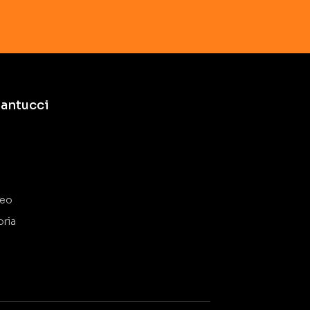
antucci
deo
oria