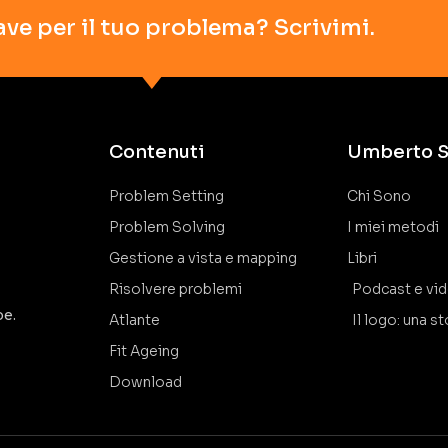
ave per il tuo problema? Scrivimi.
Contenuti
Umberto S
Problem Setting
Chi Sono
Problem Solving
I miei metodi
Gestione a vista e mapping
Libri
Risolvere problemi
Podcast e vi
pe.
Atlante
Il logo: una st
Fit Ageing
Download