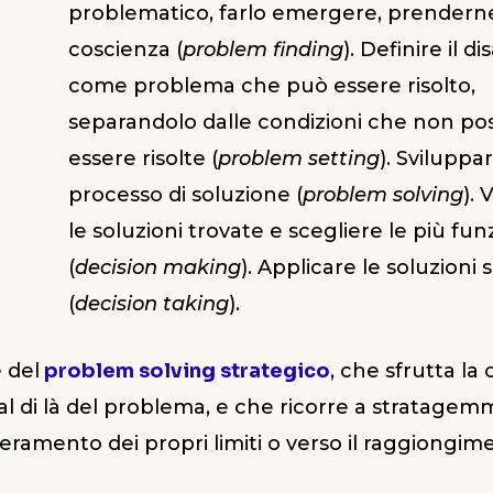
problematico, farlo emergere, prendern
coscienza (
problem finding
). Definire il di
come problema che può essere risolto,
separandolo dalle condizioni che non p
essere risolte (
problem setting
). Sviluppar
processo di soluzione (
problem solving
). 
le soluzioni trovate e scegliere le più fun
(
decision making
). Applicare le soluzioni 
(
decision taking
).
e del
problem solving strategico
, che sfrutta la 
al di là del problema, e che ricorre a stratagem
peramento dei propri limiti o verso il raggiongim