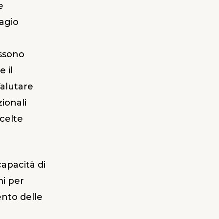
e
sagio
ossono
e il
Valutare
zionali
scelte
capacità di
mi per
ento delle