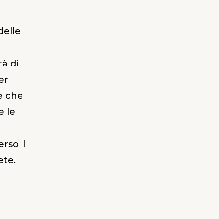
delle
tà di
er
 e che
e le
rso il
ete.