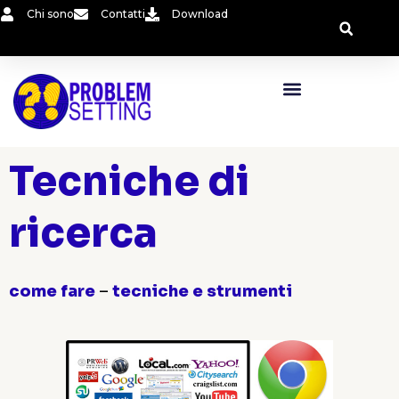
Vai
Chi sono
Contatti
Download
al
contenuto
Tecniche di
ricerca
come fare
–
tecniche e strumenti