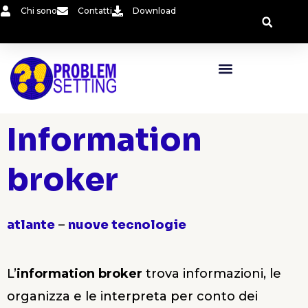
Vai
Chi sono
Contatti
Download
al
contenuto
Information
broker
atlante
–
nuove tecnologie
L’
information broker
trova informazioni, le
organizza e le interpreta per conto dei