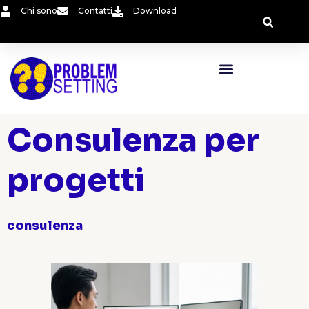
Vai
Chi sono
Contatti
Download
al
contenuto
Consulenza per
progetti
consulenza