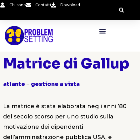
Vai
Chi sono
Contatti
Download
al
contenuto
Matrice di Gallup
atlante
–
gestione a vista
La matrice è stata elaborata negli anni ’80
del secolo scorso per uno studio sulla
motivazione dei dipendenti
dell’amministrazione pubblica USA, e