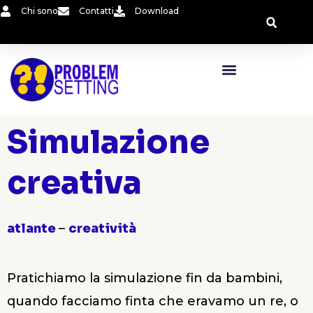
Vai
Chi sono
Contatti
Download
al
contenuto
Simulazione
creativa
atlante
–
creatività
Pratichiamo la simulazione fin da bambini,
quando facciamo finta che eravamo un re, o