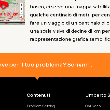
bosco, ci serve una mappa satellita
qualche centinaio di metri per ce
fare un viaggio di un centinaio di 
una scala visiva di decine di km p
rappresentazione grafica semplific
ave per il tuo problema? Scrivimi.
Contenuti
Umberto S
Problem Setting
Chi Sono