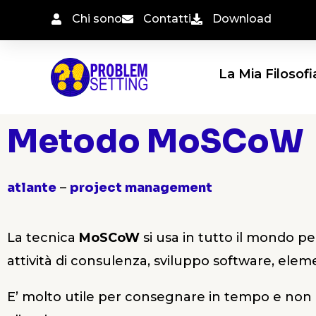
Vai
Chi sono
Contatti
Download
al
contenuto
La Mia Filosofi
Metodo MoSCoW
atlante
–
project management
La tecnica
MoSCoW
si usa in tutto il mondo per
attività di consulenza, sviluppo software, eleme
E’ molto utile per consegnare in tempo e non an