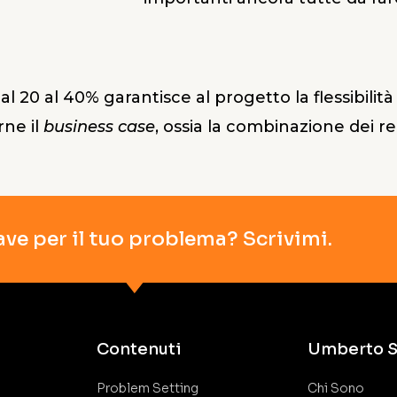
dal 20 al 40% garantisce al progetto la flessibilit
rne il
business case
, ossia la combinazione dei req
ave per il tuo problema? Scrivimi.
Contenuti
Umberto S
Problem Setting
Chi Sono