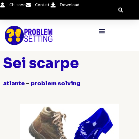
Vai
Chi sono
Contatti
Download
al
contenuto
Sei scarpe
atlante
–
problem solving