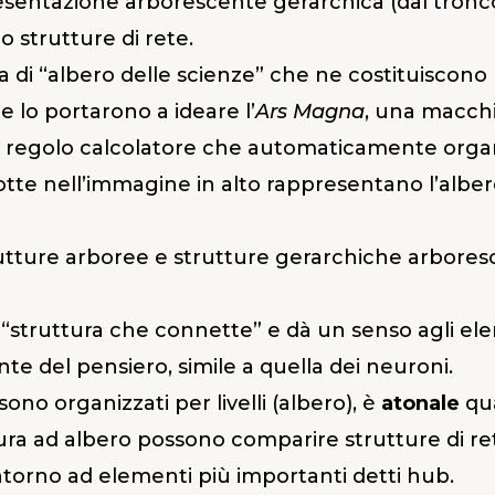
sentazione arborescente gerarchica (dal tronco ai 
strutture di rete.
a di “albero delle scienze” che ne costituiscono ra
e lo portarono a ideare l’
Ars Magna
, una macchi
 di regolo calcolatore che automaticamente orga
tte nell’immagine in alto rappresentano l’alber
rutture arboree e strutture gerarchiche arbores
 “struttura che connette” e dà un senso agli el
nte del pensiero, simile a quella dei neuroni.
ono organizzati per livelli (albero), è
atonale
qu
tura ad albero possono comparire strutture di rete 
torno ad elementi più importanti detti hub.