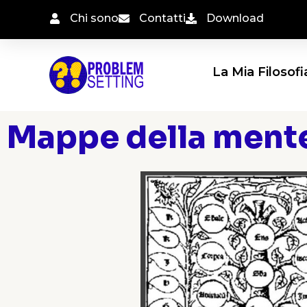
Vai
Chi sono
Contatti
Download
al
contenuto
La Mia Filosofi
Mappe della ment