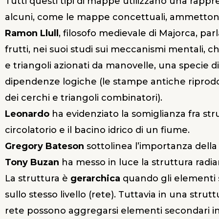
Tutti questi tipi di mappe utilizzano una rappre
alcuni, come le mappe concettuali, ammettono 
Ramon Llull
, filosofo medievale di Majorca, parl
frutti, nei suoi studi sui meccanismi mentali, ch
e triangoli azionati da manovelle, una specie
dipendenze logiche (le stampe antiche riprodo
dei cerchi e triangoli combinatori).
Leonardo
ha evidenziato la somiglianza fra st
circolatorio e il bacino idrico di un fiume.
Gregory Bateson
sottolinea l’importanza della
Tony Buzan
ha messo in luce la struttura radia
La struttura è
gerarchica
quando gli elementi s
sullo stesso livello (rete). Tuttavia in una strut
rete possono aggregarsi elementi secondari in