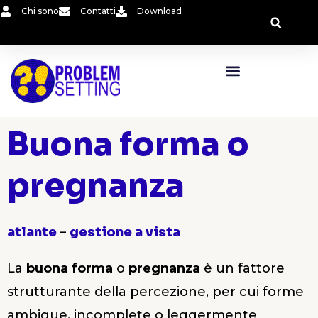
Vai
Chi sono
Contatti
Download
al
contenuto
Buona forma o
pregnanza
atlante
–
gestione a vista
La
buona forma
o
pregnanza
è un fattore
strutturante della percezione, per cui forme
ambigue, incomplete o leggermente