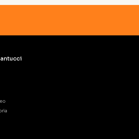
antucci
deo
oria