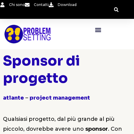
Vai
Chi sono
Contatti
Download
al
contenuto
Sponsor di
progetto
atlante
–
project management
Qualsiasi progetto, dal più grande al più
piccolo, dovrebbe avere uno
sponsor
. Con