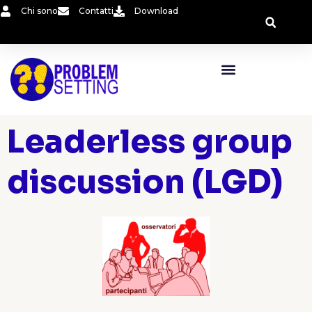
Vai
Chi sono
Contatti
Download
al
contenuto
Leaderless group
discussion (LGD)