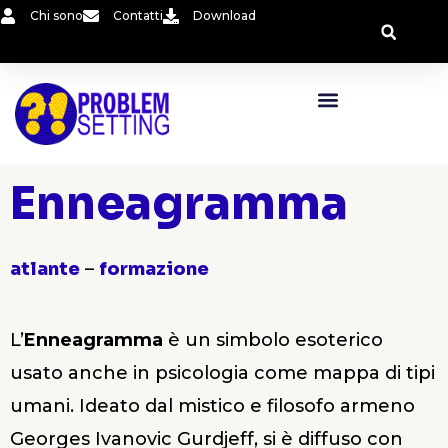
Vai
Chi sono
Contatti
Download
al
contenuto
Enneagramma
atlante
–
formazione
L’
Enneagramma
è un simbolo esoterico
usato anche in psicologia come mappa di tipi
umani. Ideato dal mistico e filosofo armeno
Georges Ivanovic Gurdjeff, si è diffuso con