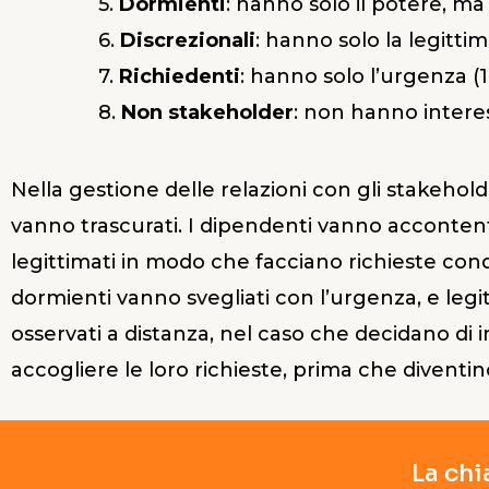
5.
Dormienti
: hanno solo il potere, ma 
6.
Discrezionali
: hanno solo la legittim
7.
Richiedenti
: hanno solo l’urgenza (1 
8.
Non stakeholder
: non hanno interes
Nella gestione delle relazioni con gli stakehold
vanno trascurati. I dipendenti vanno accontent
legittimati in modo che facciano richieste condiv
dormienti vanno svegliati con l’urgenza, e legi
osservati a distanza, nel caso che decidano di i
accogliere le loro richieste, prima che diventin
La chi