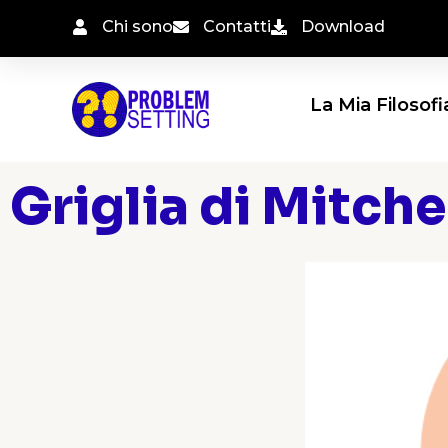
Vai
Chi sono
Contatti
Download
al
contenuto
La Mia Filosofi
Griglia di Mitche