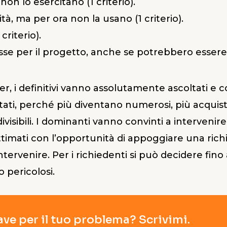
non lo esercitano (1 criterio).
ità, ma per ora non la usano (1 criterio).
criterio).
se per il progetto, anche se potrebbero essere i
er, i definitivi vanno assolutamente ascoltati e c
ati, perché più diventano numerosi, più acquist
isibili. I dominanti vanno convinti a intervenire 
ttimati con l’opportunità di appoggiare una richi
ntervenire. Per i richiedenti si può decidere fino
o pericolosi.
ave per il tuo problema? Scrivimi.