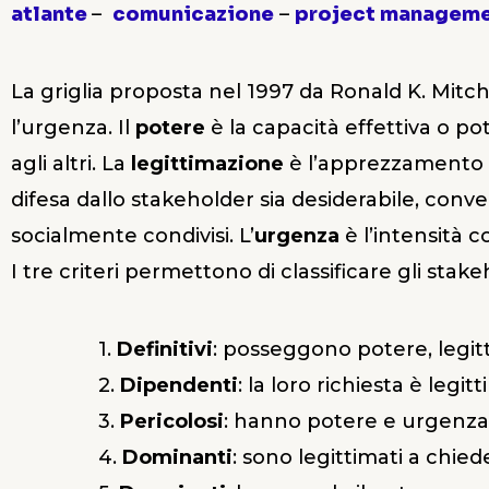
atlante
–
comunicazione
–
project managem
La griglia proposta nel 1997 da Ronald K. Mitchell
l’urgenza. Il
potere
è la capacità effettiva o p
agli altri. La
legittimazione
è l’apprezzamento d
difesa dallo stakeholder sia desiderabile, conve
socialmente condivisi. L’
urgenza
è l’intensità 
I tre criteri permettono di classificare gli stak
1.
Definitivi
: posseggono potere, legitti
2.
Dipendenti
: la loro richiesta è legit
3.
Pericolosi
: hanno potere e urgenza (
4.
Dominanti
: sono legittimati a chiede