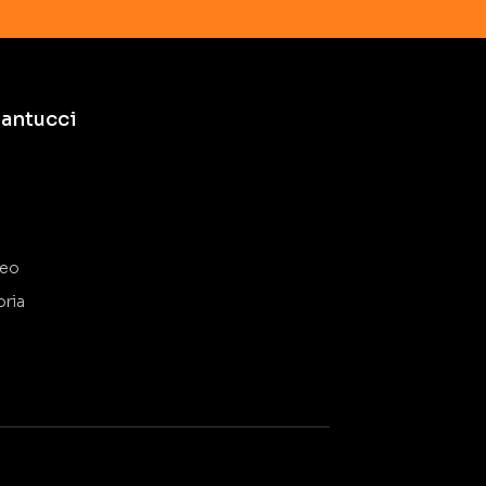
antucci
deo
oria